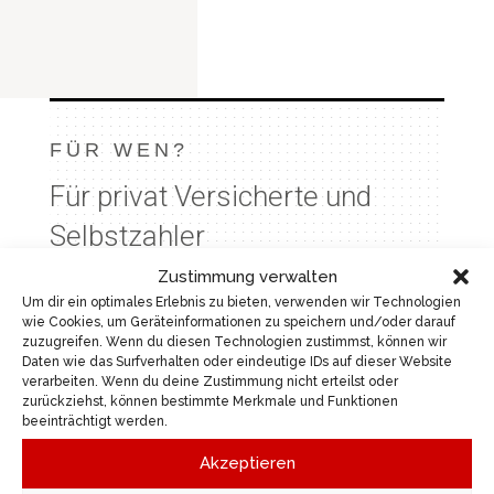
FÜR WEN?
Für privat Versicherte und
Selbstzahler
Zustimmung verwalten
Um dir ein optimales Erlebnis zu bieten, verwenden wir Technologien
wie Cookies, um Geräteinformationen zu speichern und/oder darauf
zuzugreifen. Wenn du diesen Technologien zustimmst, können wir
Damit ich mir für jede Patientin und jeden
Daten wie das Surfverhalten oder eindeutige IDs auf dieser Website
Patienten ausreichend Zeit nehmen und
verarbeiten. Wenn du deine Zustimmung nicht erteilst oder
zurückziehst, können bestimmte Merkmale und Funktionen
meine unterschiedlichen diagnostischen
beeinträchtigt werden.
Methoden gezielt einbeziehen kann,
Akzeptieren
arbeite ich außerhalb des regulären